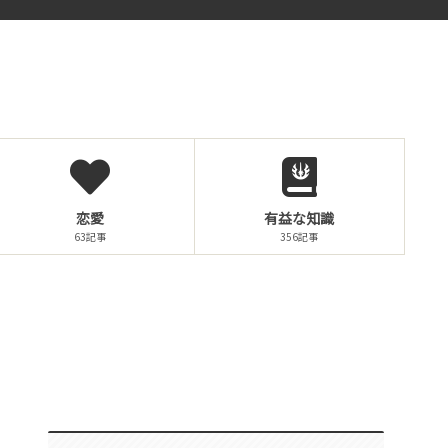
恋愛
有益な知識
63記事
356記事