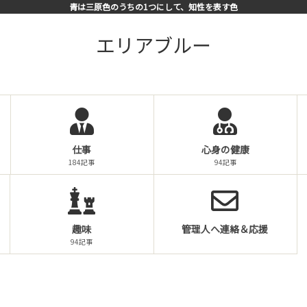
青は三原色のうちの1つにして、知性を表す色
エリアブルー
仕事
心身の健康
184記事
94記事
趣味
管理人へ連絡＆応援
94記事