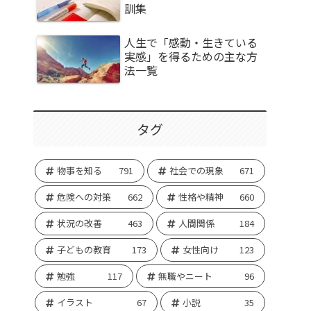
訓集
人生で「感動・生きている
実感」を得るための主な方
法一覧
タグ
物事を知る
791
社会での現象
671
危険への対策
662
性格や精神
660
状況の改善
463
人間関係
184
子どもの教育
173
女性向け
123
勉強
117
無職やニート
96
イラスト
67
小説
35