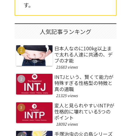
す。
人気記事ランキング
日本人なのに100kg以上ま
で太れる人達に共通の、デ
ブの才能
21683 views
INTJという、賢くて能力が
特殊すぎる性格型の特徴と
真の適職
21325 views
変人と見られやすいINTPが
性格的に壊れている5つの
ポイント
18092 views
手塚治虫の火の鳥シリーズ