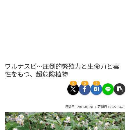
ワルナスビ…圧倒的繁殖力と生命力と毒
性をもつ、超危険植物
0
0
0
2019.01.28
2022.03.29