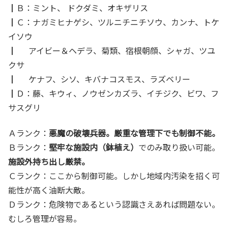
┃Ｂ：ミント、 ドクダミ、オキザリス
┃Ｃ：ナガミヒナゲシ、ツルニチニチソウ、カンナ、トケ
イソウ
┃ アイビー＆ヘデラ、菊類、宿根朝顔、シャガ、ツユ
クサ
┃ ケナフ、シソ、キバナコスモス、ラズベリー
┃Ｄ：藤、キウィ、ノウゼンカズラ、イチジク、ビワ、フ
サスグリ
Ａランク：
悪魔の破壊兵器。厳重な管理下でも制御不能。
Ｂランク：
堅牢な施設内（鉢植え）
でのみ取り扱い可能。
施設外持ち出し厳禁。
Ｃランク：ここから制御可能。しかし地域内汚染を招く可
能性が高く油断大敵。
Ｄランク：危険物であるという認識さえあれば問題ない。
むしろ管理が容易。