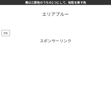
青は三原色のうちの1つにして、知性を表す色
エリアブルー
PR
スポンサーリンク