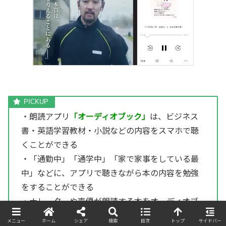
・朗読アプリ
「オーディオブック」
は、ビジネス
書・英語学習教材・小説などの内容をスマホで聴
くことができる
・「通勤中」「通学中」「家で家事をしている最
中」などに、アプリで聴きながら本の内容を勉強
をすることができる
・ナレーターや声優が朗読する本をオーディオブ
ックで聴くことができる
メニュー
ホーム
シェア
検索
目次
トップ
サイドバー