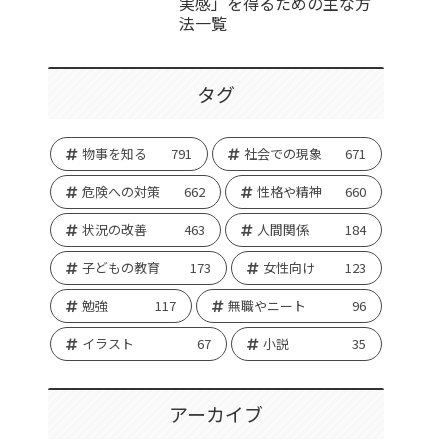
実感」を得るための主な方
法一覧
タグ
物事を知る
791
社会での現象
671
危険への対策
662
性格や精神
660
状況の改善
463
人間関係
184
子どもの教育
173
女性向け
123
勉強
117
無職やニート
96
イラスト
67
小説
35
アーカイブ