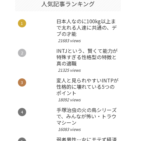
人気記事ランキング
日本人なのに100kg以上ま
で太れる人達に共通の、デ
ブの才能
21683 views
INTJという、賢くて能力が
特殊すぎる性格型の特徴と
真の適職
21325 views
変人と見られやすいINTPが
性格的に壊れている5つの
ポイント
18092 views
手塚治虫の火の鳥シリーズ
で、みんなが怖い・トラウ
マシーン
16083 views
弱者男性…女にモテず経済