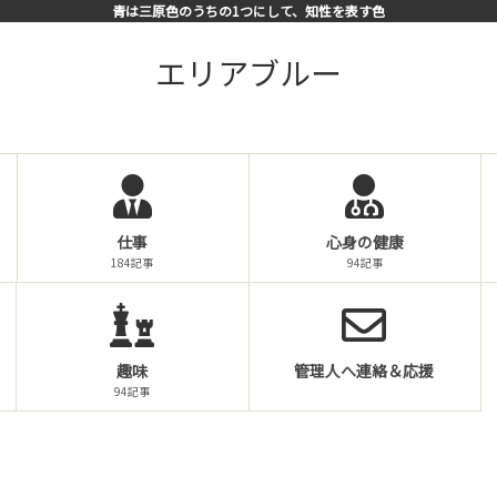
青は三原色のうちの1つにして、知性を表す色
エリアブルー
仕事
心身の健康
184記事
94記事
趣味
管理人へ連絡＆応援
94記事