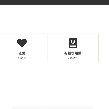
恋愛
有益な知識
63記事
356記事