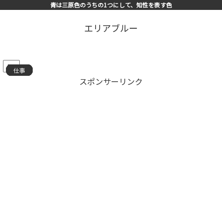
青は三原色のうちの1つにして、知性を表す色
エリアブルー
PR
仕事
仕事
仕事
仕事
仕事
仕事
仕事
仕事
仕事
仕事
仕事
仕事
仕事
仕事
仕事
スポンサーリンク