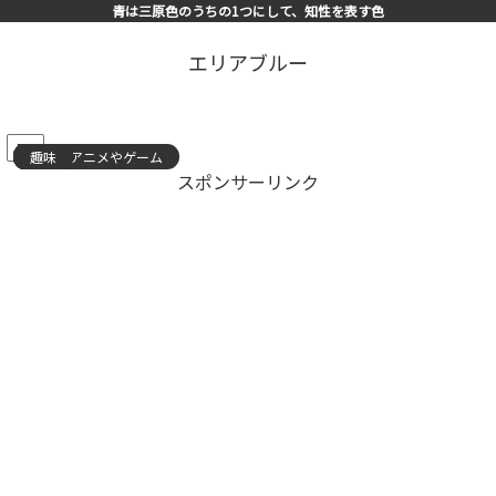
青は三原色のうちの1つにして、知性を表す色
エリアブルー
PR
趣味
趣味
趣味
漫画やアニメやゲーム
趣味
趣味
趣味
趣味
趣味
趣味
趣味
趣味
趣味
趣味
趣味
スポンサーリンク