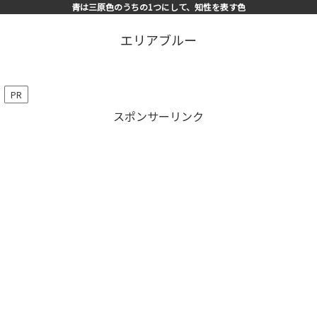
青は三原色のうちの1つにして、知性を表す色
エリアブルー
PR
スポンサーリンク