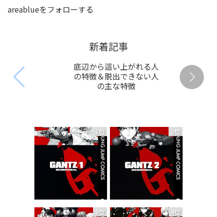
areablueをフォローする
新着記事
底辺から這い上がれる人
の特徴＆脱出できない人
の主な特徴
1位
2位
3位
4位