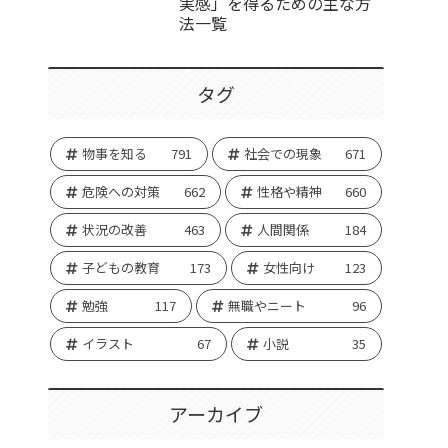
実感」を得るための主な方
法一覧
タグ
物事を知る
791
社会での現象
671
危険への対策
662
性格や精神
660
状況の改善
463
人間関係
184
子どもの教育
173
女性向け
123
勉強
117
無職やニート
96
イラスト
67
小説
35
アーカイブ