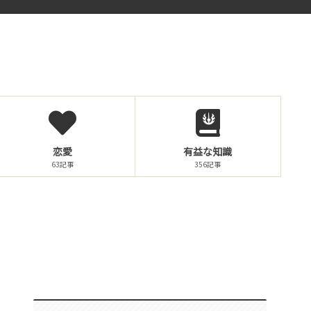
恋愛
有益な知識
63記事
356記事