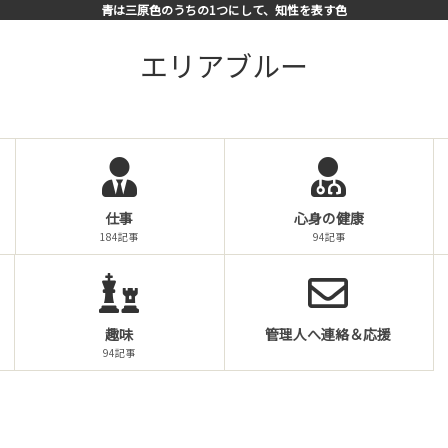
青は三原色のうちの1つにして、知性を表す色
エリアブルー
仕事
心身の健康
184記事
94記事
趣味
管理人へ連絡＆応援
94記事