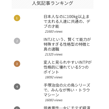
人気記事ランキング
日本人なのに100kg以上ま
で太れる人達に共通の、デ
ブの才能
21683 views
INTJという、賢くて能力が
特殊すぎる性格型の特徴と
真の適職
21325 views
変人と見られやすいINTPが
性格的に壊れている5つの
ポイント
18092 views
手塚治虫の火の鳥シリーズ
で、みんなが怖い・トラウ
マシーン
16083 views
弱者男性…女にモテず経済