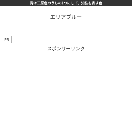
青は三原色のうちの1つにして、知性を表す色
エリアブルー
PR
スポンサーリンク