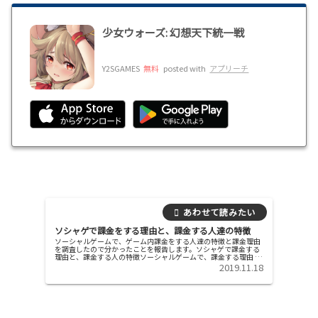
少女ウォーズ: 幻想天下統一戦
Y2SGAMES
無料
posted with
アプリーチ
ソシャゲで課金をする理由と、課金する人達の特徴
ソーシャルゲームで、ゲーム内課金をする人達の特徴と課金理由
を調査したので分かったことを報告します。ソシャゲで課金する
理由と、課金する人の特徴ソーシャルゲームで、課金する理由 課
金することで、レアカードの当選確率が高い特別なタイプのガチ
2019.11.18
ャを引...