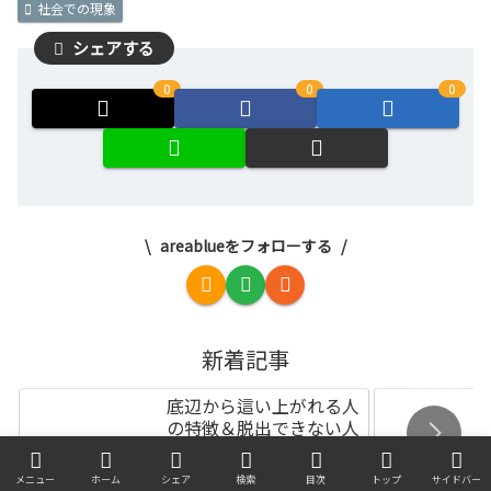
社会での現象
シェアする
0
0
0
areablueをフォローする
新着記事
底辺から這い上がれる人
の特徴＆脱出できない人
の主な特徴
メニュー
ホーム
シェア
検索
目次
トップ
サイドバー