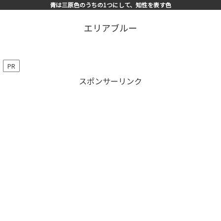
青は三原色のうちの1つにして、知性を表す色
エリアブルー
PR
スポンサーリンク