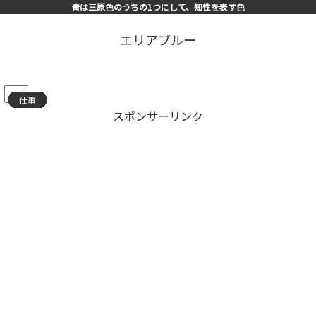
青は三原色のうちの1つにして、知性を表す色
エリアブルー
PR
仕事
仕事
仕事
仕事
仕事
仕事
仕事
仕事
仕事
仕事
仕事
仕事
仕事
仕事
仕事
スポンサーリンク