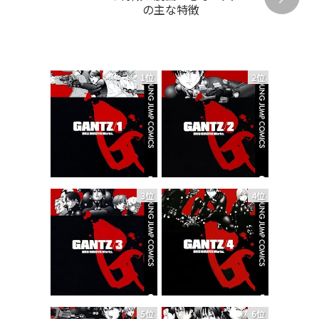
の主な特徴
1位
2位
3位
4位
5位
6位