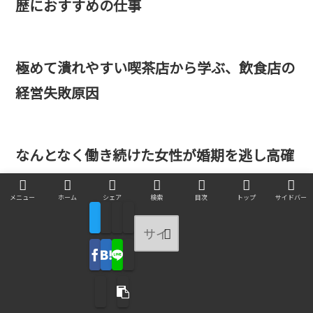
歴におすすめの仕事
極めて潰れやすい喫茶店から学ぶ、飲食店の
経営失敗原因
なんとなく働き続けた女性が婚期を逃し高確
率で不幸になる現象
メニュー
ホーム
シェア
検索
目次
トップ
サイドバー
タクシー運転手…歩合制による高給と就職し
やすさが魅力