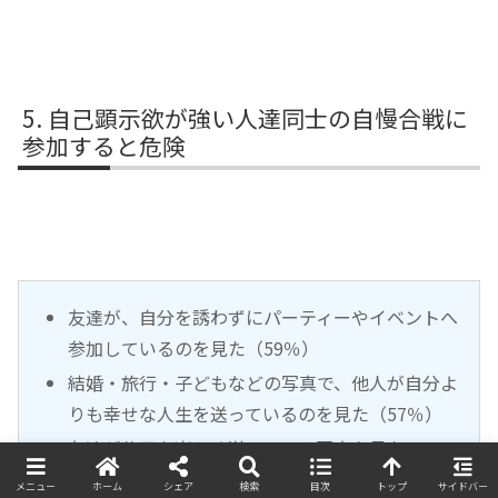
自己顕示欲が強い人達同士の自慢合戦に
参加すると危険
友達が、自分を誘わずにパーティーやイベントへ
参加しているのを見た（59％）
結婚・旅行・子どもなどの写真で、他人が自分よ
りも幸せな人生を送っているのを見た（57％）
友達が休日を楽しく送っている写真を見た
（45％）
メニュー
ホーム
シェア
検索
目次
トップ
サイドバー