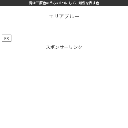
青は三原色のうちの1つにして、知性を表す色
エリアブルー
PR
スポンサーリンク