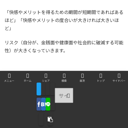
「快感やメリットを得るための期間が短期間であればある
ほど」「快感やメリットの度合いが大きければ大きいほ
ど」
リスク（自分が、金銭面や健康面や社会的に破滅する可能
性）が大きくなっていきます。
PR：本ブログ推奨の、本の内容を耳で
メニュー
ホーム
シェア
検索
目次
トップ
サイドバー
聞くスマホアプリ「オーディオブッ
ク」
効率的に読書・勉強をしたい場合、本の内容を耳で聴くこ