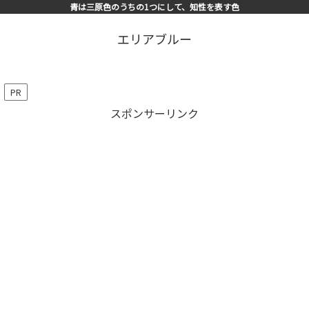
青は三原色のうちの1つにして、知性を表す色
エリアブルー
PR
スポンサーリンク