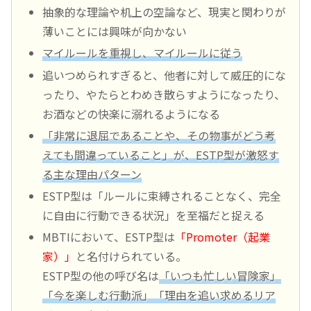
抽象的な理論や机上の空論など、現実と関わりが
薄いことには興味が向かない
マイルールを重視し、マイルールに従う
追いつめられすぎると、他者に対して威圧的にな
ったり、やたらとわめき散らすようになったり、
お酒などの快楽に溺れるようになる
「非常に退屈であることや、その物事がどう考
えても間違っていること」が、ESTP型が激怒す
る主な理由パターン
ESTP型は「ルールに束縛されることなく、完全
に自由に行動できる状況」を至福だと捉える
MBTIにおいて、ESTP型は
「Promoter（起業
家）」
と名付けられている。
ESTP型の他の呼び名は
「いつも忙しい冒険家」
「今を楽しむ行動派」「理由を追い求めるリア