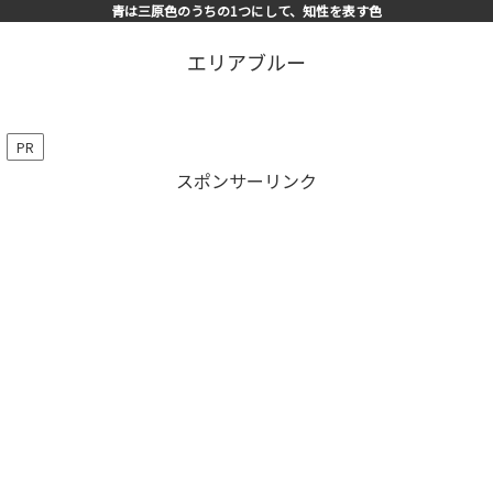
青は三原色のうちの1つにして、知性を表す色
エリアブルー
PR
スポンサーリンク