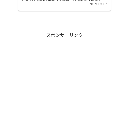
かっている」 国民人口が減少すると、その国での生産人口と消費
2019.10.17
人口...
スポンサーリンク