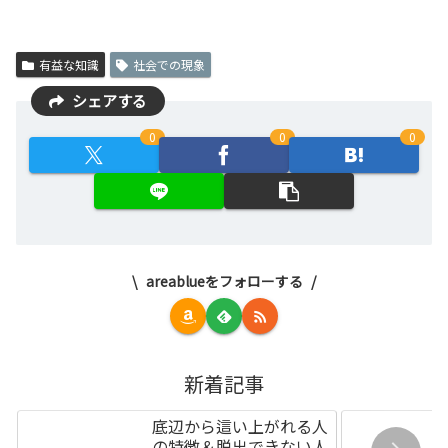
有益な知識
社会での現象
シェアする
0
0
0
areablueをフォローする
新着記事
底辺から這い上がれる人
の特徴＆脱出できない人