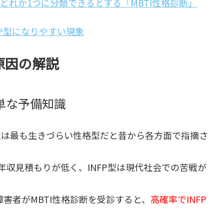
どれか1つに分類できるとする「MBTI性格診断」
FP型になりやすい現象
原因の解説
単な予備知識
FP型は最も生きづらい性格型だと昔から各方面で指摘さ
も年収見積もりが低く、INFP型は現代社会での苦戦が
害者がMBTI性格診断を受診すると、
高確率でINFP