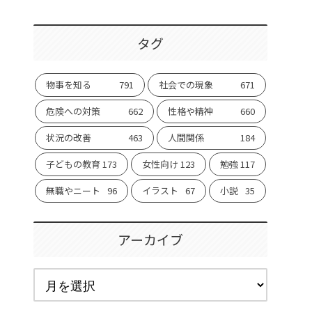
タグ
物事を知る
791
社会での現象
671
危険への対策
662
性格や精神
660
状況の改善
463
人間関係
184
子どもの教育
173
女性向け
123
勉強
117
無職やニート
96
イラスト
67
小説
35
アーカイブ