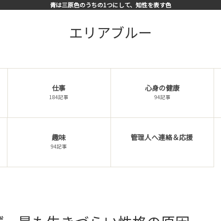
青は三原色のうちの1つにして、知性を表す色
エリアブルー
仕事
心身の健康
184記事
94記事
趣味
管理人へ連絡＆応援
94記事