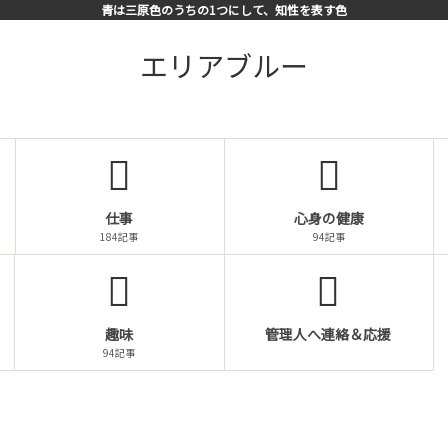
青は三原色のうちの1つにして、知性を表す色
エリアブルー
仕事
心身の健康
184記事
94記事
趣味
管理人へ連絡＆応援
94記事