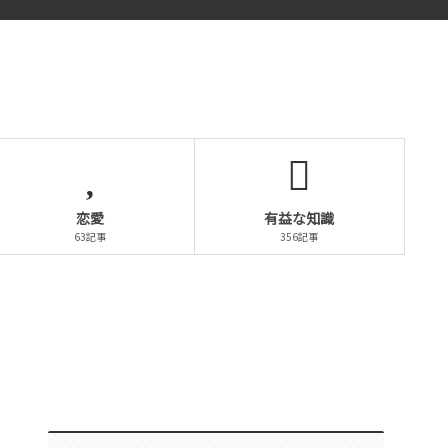
恋愛
有益な知識
63記事
356記事