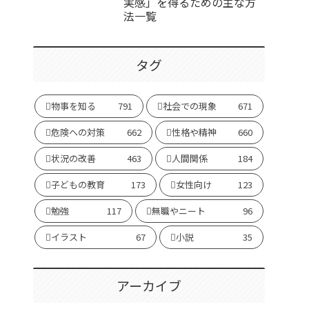
実感」を得るための主な方
法一覧
タグ
物事を知る
791
社会での現象
671
危険への対策
662
性格や精神
660
状況の改善
463
人間関係
184
子どもの教育
173
女性向け
123
勉強
117
無職やニート
96
イラスト
67
小説
35
アーカイブ