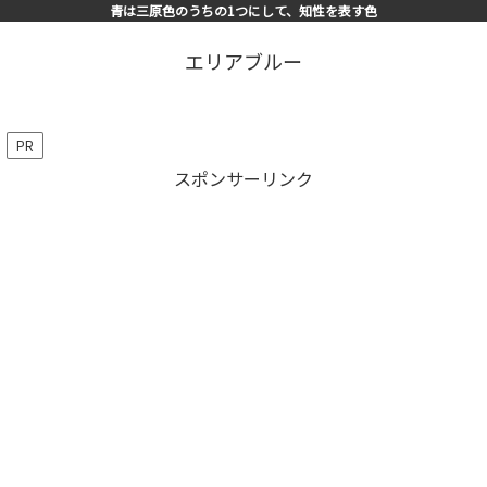
青は三原色のうちの1つにして、知性を表す色
エリアブルー
PR
スポンサーリンク