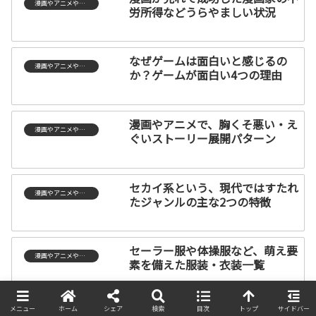
漫画やアニメやゲーム
労所得などうらやましい状況
なぜゲームは面白いと感じるの
漫画やアニメやゲーム
か？ゲームが面白い4つの理由
漫画やアニメで、胸くそ悪い・え
漫画やアニメやゲーム
ぐいストーリー展開パターン
セカイ系という、現代ではすたれ
漫画やアニメやゲーム
たジャンルの主な2つの特徴
セーラー服や体操服など、萌え要
漫画やアニメやゲーム
素を備えた服装・衣装一覧
メニュー
ホーム
シェア
検索
目次
トップ
サイドバー
女の子だって暴れたい！プリキュ