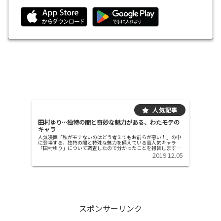
田村ゆり…独特の闇と奇妙な魅力がある、わたモテの
キャラ
人気漫画「私がモテないのはどう考えてもお前らが悪い！」の中
に登場する、独特の闇と特殊な魅力を備えている高人気キャラ
「田村ゆり」について調査したので分かったことを報告します。
田村ゆりという女子高生の特徴と、魅力特徴 基本的に、他者に対
2019.12.05
して無愛...
スポンサーリンク