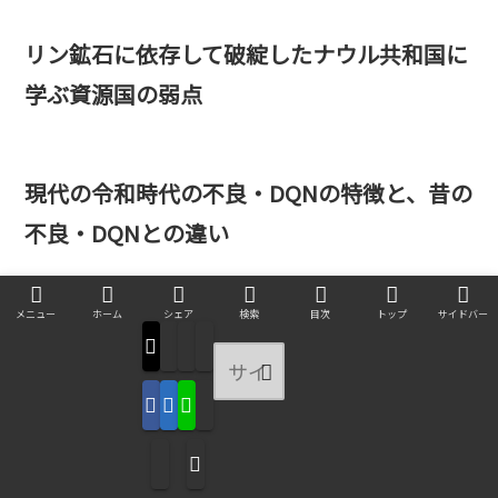
リン鉱石に依存して破綻したナウル共和国に
学ぶ資源国の弱点
現代の令和時代の不良・DQNの特徴と、昔の
不良・DQNとの違い
メニュー
ホーム
シェア
検索
目次
トップ
サイドバー
女性が占い・スピリチュアルが好き・信じや
すい現象の、理由
生活保護に関わる公務員が、申請者や受給者