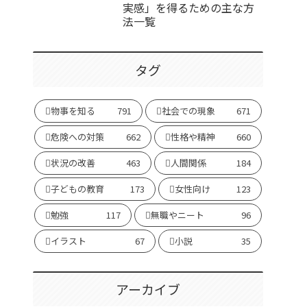
実感」を得るための主な方
法一覧
タグ
物事を知る
791
社会での現象
671
危険への対策
662
性格や精神
660
状況の改善
463
人間関係
184
子どもの教育
173
女性向け
123
勉強
117
無職やニート
96
イラスト
67
小説
35
アーカイブ