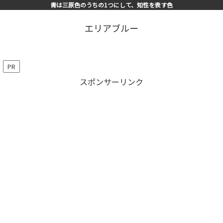
青は三原色のうちの1つにして、知性を表す色
エリアブルー
PR
スポンサーリンク