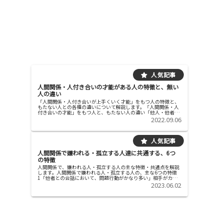
人間関係・人付き合いの才能がある人の特徴と、無い
人の違い
「人間関係・人付き合いが上手くいく才能」をもつ人の特徴と、
もたない人との各種の違いについて解説します。「人間関係・人
付き合いの才能」をもつ人と、もたない人の違い「他人・他者が
好きか好きでは無いか」という点での違い「人間関係の才能」が
2022.09.06
ある人 ...
人間関係で嫌われる・孤立する人達に共通する、6つ
の特徴
人間関係で、嫌われる人・孤立する人の主な特徴・共通点を解説
します。人間関係で嫌われる人・孤立する人の、主な6つの特徴
1「他者との会話において、問題行動がかなり多い」相手がカチ
ンと来るような物言いが多い 会話で、一言多い 本音と建て前を
2023.06.02
使い分...