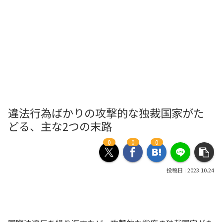
違法行為ばかりの攻撃的な独裁国家がた
どる、主な2つの末路
0
0
0
2023.10.24