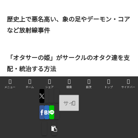
歴史上で悪名高い、象の足やデーモン・コア
など放射線事件
「オタサーの姫」がサークルのオタク達を支
配・統治する方法
メニュー
ホーム
シェア
検索
目次
トップ
サイドバー
半導体産業の業績が不安定であり波があるこ
との、3つの理由
定額見放題や読み放題サービスで著作者側が