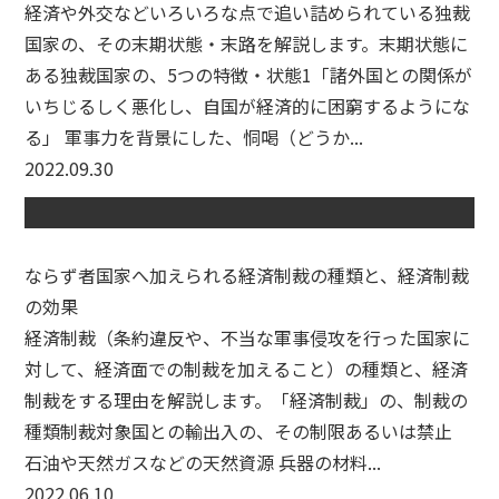
経済や外交などいろいろな点で追い詰められている独裁
国家の、その末期状態・末路を解説します。末期状態に
ある独裁国家の、5つの特徴・状態1「諸外国との関係が
いちじるしく悪化し、自国が経済的に困窮するようにな
る」 軍事力を背景にした、恫喝（どうか...
2022.09.30
ならず者国家へ加えられる経済制裁の種類と、経済制裁
の効果
経済制裁（条約違反や、不当な軍事侵攻を行った国家に
対して、経済面での制裁を加えること）の種類と、経済
制裁をする理由を解説します。「経済制裁」の、制裁の
種類制裁対象国との輸出入の、その制限あるいは禁止
石油や天然ガスなどの天然資源 兵器の材料...
2022.06.10