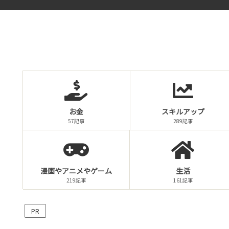
お金
スキルアップ
57記事
289記事
漫画やアニメやゲーム
生活
219記事
161記事
PR