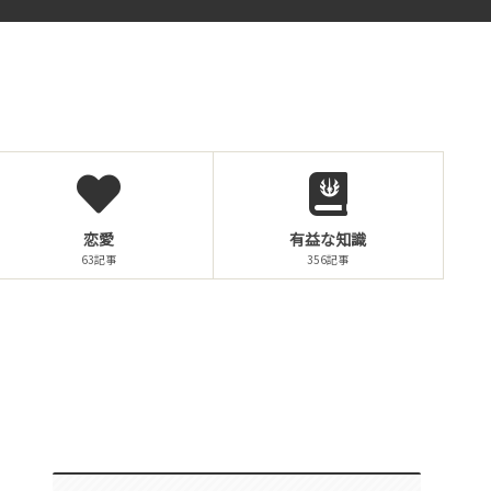
恋愛
有益な知識
63記事
356記事