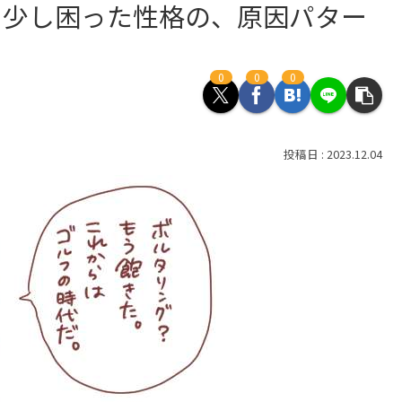
う少し困った性格の、原因パター
0
0
0
2023.12.04