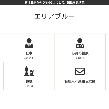
青は三原色のうちの1つにして、知性を表す色
エリアブルー
仕事
心身の健康
184記事
94記事
趣味
管理人へ連絡＆応援
94記事