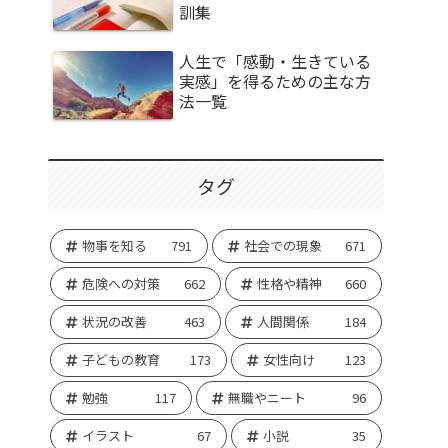
訓集
人生で「感動・生きている
実感」を得るための主な方
法一覧
タグ
物事を知る
791
社会での現象
671
危険への対策
662
性格や精神
660
状況の改善
463
人間関係
184
子どもの教育
173
女性向け
123
勉強
117
無職やニート
96
イラスト
67
小説
35