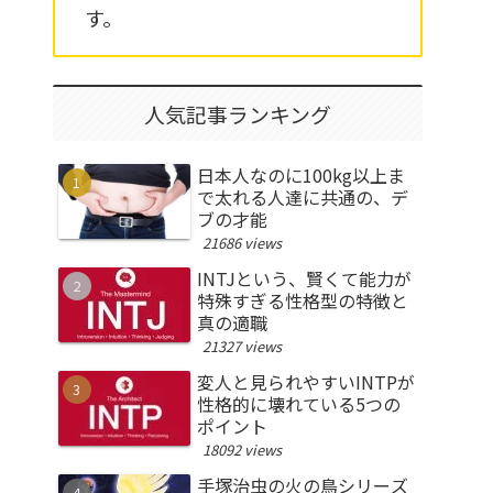
す。
人気記事ランキング
日本人なのに100kg以上ま
で太れる人達に共通の、デ
ブの才能
21686 views
INTJという、賢くて能力が
特殊すぎる性格型の特徴と
真の適職
21327 views
変人と見られやすいINTPが
性格的に壊れている5つの
ポイント
18092 views
手塚治虫の火の鳥シリーズ