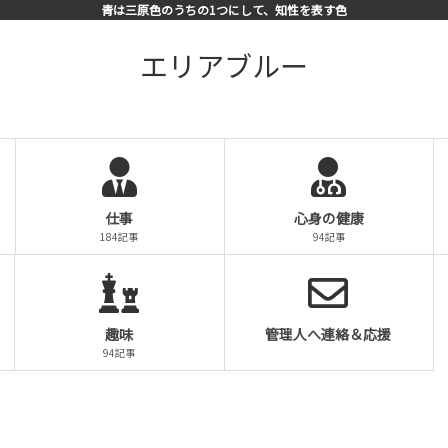
青は三原色のうちの1つにして、知性を表す色
エリアブルー
仕事
心身の健康
184記事
94記事
趣味
管理人へ連絡＆応援
94記事