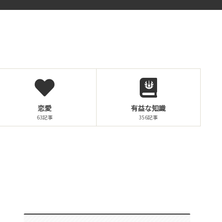
恋愛
有益な知識
63記事
356記事