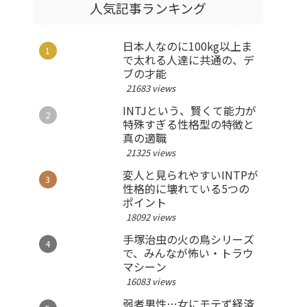
人気記事ランキング
日本人なのに100kg以上ま
で太れる人達に共通の、デ
ブの才能
21683 views
INTJという、賢くて能力が
特殊すぎる性格型の特徴と
真の適職
21325 views
変人と見られやすいINTPが
性格的に壊れている5つの
ポイント
18092 views
手塚治虫の火の鳥シリーズ
で、みんなが怖い・トラウ
マシーン
16083 views
弱者男性…女にモテず経済