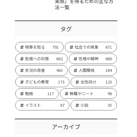
実感」を得るための主な方
法一覧
タグ
物事を知る
791
社会での現象
671
危険への対策
662
性格や精神
660
状況の改善
463
人間関係
184
子どもの教育
173
女性向け
123
勉強
117
無職やニート
96
イラスト
67
小説
35
アーカイブ