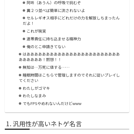
阿吽（あうん）の呼吸で挑むぞ
糞２つ並べば簡単に流されないよ
セルレギオス相手にどれだけの力を解放しちまったん
だよ！
これが現実
連帯責任に持ち込ませる精神力
俺のとこ申請きてない
はああああああああああああああああああああああああ
ああああああ！黙想！！
無知は…万死に値する……
睡眠時間はこちらで管理しますのでそれに従いプレイし
てください
わたしがゴマキ
わたしなまみ
でもFPSやめれないんだけどwww
汎用性が高いネトゲ名言