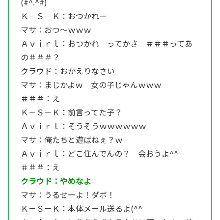
(#^.^#)
Ｋ－Ｓ－Ｋ：おつかれー
マサ：おつ～ｗｗｗ
Ａｖｉｒｌ：おつかれ ってかさ ＃＃＃ってあ
の＃＃＃？
クラウド：おかえりなさい
マサ：まじかよｗ 女の子じゃんｗｗｗ
＃＃＃：え
Ｋ－Ｓ－Ｋ：前言ってた子？
Ａｖｉｒｌ：そうそうｗｗｗｗｗｗ
マサ：俺たちと遊ばねぇ？ｗ
Ａｖｉｒｌ：どこ住んでんの？ 会おうよ^^
＃＃＃：え
クラウド：やめなよ
マサ：うるせーよ！ダボ！
Ｋ－Ｓ－Ｋ：本体メール送るよ(^^