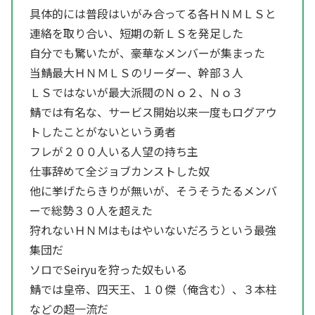
具体的には普段はいがみ合ってる各ＨＮＭＬＳと
連絡を取り合い、短期の新ＬＳを発足した
自分でも驚いたが、豪華なメンバーが集まった
当鯖最大ＨＮＭＬＳのリーダー、幹部３人
ＬＳではないが最大派閥のＮｏ２、Ｎｏ３
鯖では有名な、サービス開始以来一度もログアウ
トしたことがないという勇者
フレが２００人いる人望の持ち主
仕事辞めて全ジョブカンストした奴
他に挙げたらきりが無いが、そうそうたるメンバ
ーで総勢３０人を超えた
狩れないＨＮＭはもはやいないだろうという最強
集団だ
ソロでSeiryuを狩った奴もいる
鯖では皇帝、四天王、１０傑（俺含む）、３本柱
などの超一流だ