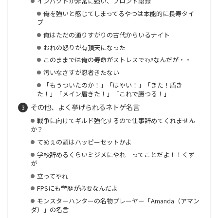
インパクトが非常に強い、ブロント語録
俺を強いと感じてしまってるやつは本能的に長寿タイ
プ
俺はただの通りすがりの古代からいるナイト
おれの怒りが有頂天になった
このままでは俺の寿命がストレスでﾏｯﾊなんだが・・
汚いなさすが忍者きたない
「もうついたのか！」「はやい！」「きた！盾き
た！」「メイン盾きた！」「これで勝つる！」
その他、よく挙げられるネトゲ名言
戦争に向けてギルド強化するので仕事辞めてくれません
か？
てめぇの頭はハッピーセットかよ
学校辞めるくらいミジメにやれ ってことだよ！！くず
が
立ってやれ
FPSにも学歴が必要なんだよ
モンスターハンターの名物プレーヤー「Amanda（アマン
ダ）」の名言