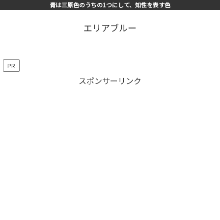
青は三原色のうちの1つにして、知性を表す色
エリアブルー
PR
スポンサーリンク