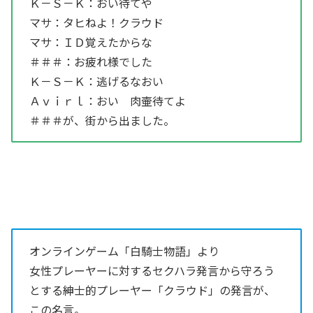
Ｋ－Ｓ－Ｋ：おい待てや
マサ：タヒねよ！クラウド
マサ：ＩＤ覚えたからな
＃＃＃：お疲れ様でした
Ｋ－Ｓ－Ｋ：逃げるなおい
Ａｖｉｒｌ：おい 肉壷待てよ
＃＃＃が、街から出ました。
オンラインゲーム「白騎士物語」より
女性プレーヤーに対するセクハラ発言から守ろう
とする紳士的プレーヤー「クラウド」の発言が、
この名言。