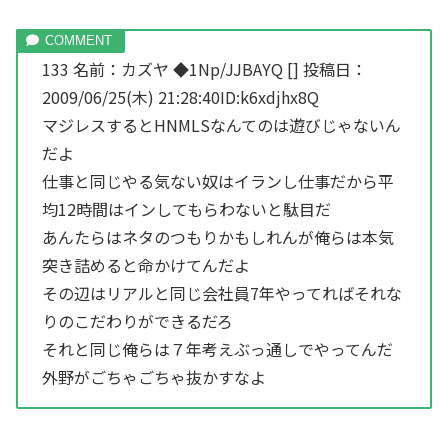
133 名前：カズヤ ◆1Np/JJBAYQ [] 投稿日：
2009/06/25(木) 21:28:40ID:k6xdjhx8Q
マジレスするとHNMLSなんてのは遊びじゃないん
だよ
仕事と同じやる気ない奴はイランし仕事だから平
均12時間はインしてもらわないと駄目だ
あんたらはネタのつもりかもしれんが俺らは本気
突き詰めると命かけてんだよ
その辺はリアルと同じ会社員7年やってればそれな
りのこだわりができるだろ
それと同じ俺らは７年考えぶっ通しでやってんだ
外野がごちゃごちゃ抜かすなよ