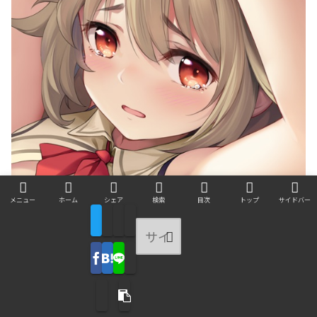
少女ウォーズ: 幻想天下統一戦
メニュー
ホーム
シェア
検索
目次
トップ
サイドバー
Y2SGAMES
無料
posted with
アプリーチ