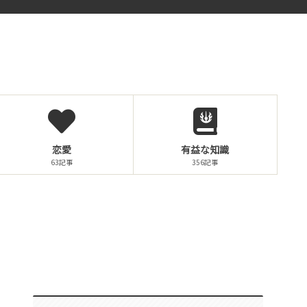
恋愛
有益な知識
63記事
356記事