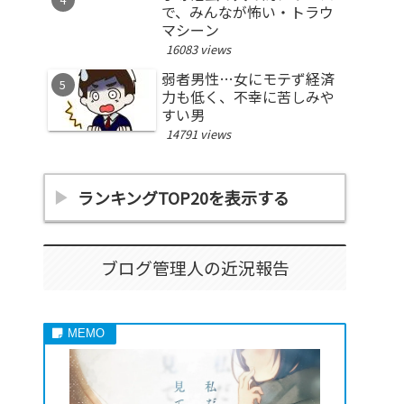
で、みんなが怖い・トラウ
マシーン
16083 views
弱者男性…女にモテず経済
力も低く、不幸に苦しみや
すい男
14791 views
ランキングTOP20を表示する
ブログ管理人の近況報告