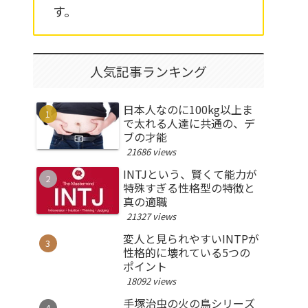
す。
人気記事ランキング
日本人なのに100kg以上ま
で太れる人達に共通の、デ
ブの才能
21686 views
INTJという、賢くて能力が
特殊すぎる性格型の特徴と
真の適職
21327 views
変人と見られやすいINTPが
性格的に壊れている5つの
ポイント
18092 views
手塚治虫の火の鳥シリーズ