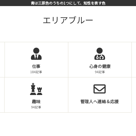
青は三原色のうちの1つにして、知性を表す色
エリアブルー
仕事
心身の健康
184記事
94記事
趣味
管理人へ連絡＆応援
94記事