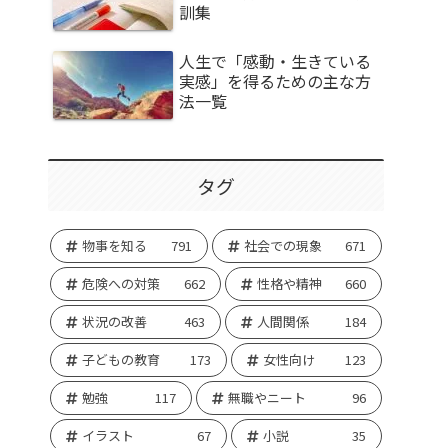
訓集
人生で「感動・生きている
実感」を得るための主な方
法一覧
タグ
物事を知る
791
社会での現象
671
危険への対策
662
性格や精神
660
状況の改善
463
人間関係
184
子どもの教育
173
女性向け
123
勉強
117
無職やニート
96
イラスト
67
小説
35