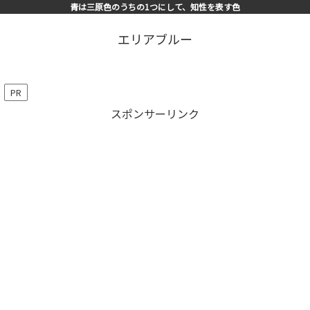
青は三原色のうちの1つにして、知性を表す色
エリアブルー
PR
スポンサーリンク