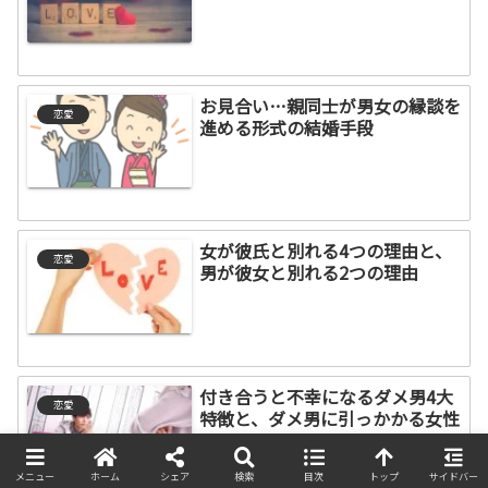
お見合い…親同士が男女の縁談を
恋愛
進める形式の結婚手段
女が彼氏と別れる4つの理由と、
恋愛
男が彼女と別れる2つの理由
付き合うと不幸になるダメ男4大
恋愛
特徴と、ダメ男に引っかかる女性
メニュー
ホーム
シェア
検索
目次
トップ
サイドバー