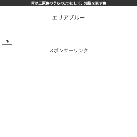
青は三原色のうちの1つにして、知性を表す色
エリアブルー
PR
スポンサーリンク