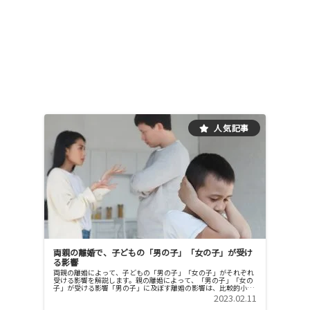
両親の離婚で、子どもの「男の子」「女の子」が受け
る影響
両親の離婚によって、子どもの「男の子」「女の子」がそれぞれ
受ける影響を解説します。親の離婚によって、「男の子」「女の
子」が受ける影響「男の子」に及ぼす離婚の影響は、比較的小さ
い 両親が離婚した結果、ほとんどの場合で母子家庭という状況に
2023.02.11
なるが...