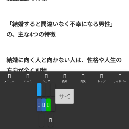
「結婚すると間違いなく不幸になる男性」
の、主な4つの特徴
結婚に向く人と向かない人は、性格や人生の
方向が全く別物
メニュー
ホーム
シェア
検索
目次
トップ
サイドバー
同棲は関係マンネリ化や生活費でもめるか
も？同棲で起きること