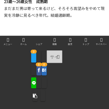
23歳～26歳女性 成熟期
まだまだ男は寄って来るけど、そろそろ高望みをやめて現
実を冷静に見るべき年代。結婚適齢期。
27歳～29歳女性 衰退期
メニュー
ホーム
シェア
検索
目次
トップ
サイドバー
いよいよ陰りが見え始める。もう若くもないし、妥協して
0
でも絶対３０になる前に結婚するべき状況。
0
0
30歳～34歳女性 凋落期
一気に需要が落ち当人も流石に認識してくる。完全に婚期
を逃してしまった。相手に条件を付けず、一刻も早く結婚
するべき事態。