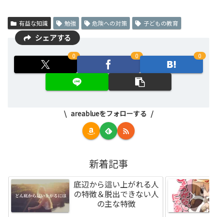
有益な知識
勉強
危険への対策
子どもの教育
シェアする
0
0
0
areablueをフォローする
新着記事
底辺から這い上がれる人
の特徴＆脱出できない人
の主な特徴