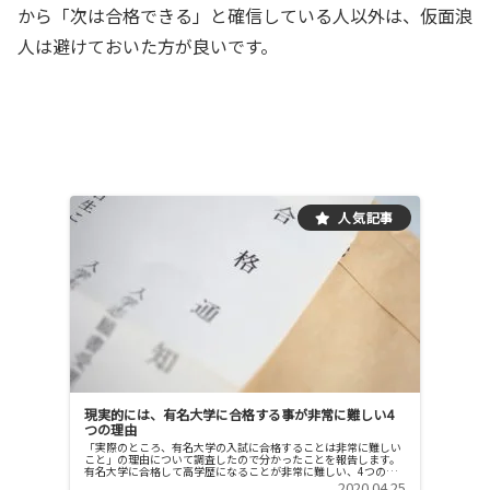
から「次は合格できる」と確信している人以外は、仮面浪
人は避けておいた方が良いです。
現実的には、有名大学に合格する事が非常に難しい4
つの理由
「実際のところ、有名大学の入試に合格することは非常に難しい
こと」の理由について調査したので分かったことを報告します。
有名大学に合格して高学歴になることが非常に難しい、4つの理
由1「約3年間、計画的な勉強を継続できる人は、ほとんどいない
2020.04.25