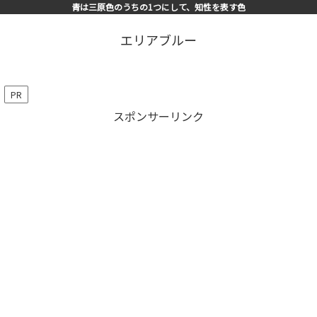
青は三原色のうちの1つにして、知性を表す色
エリアブルー
PR
スポンサーリンク