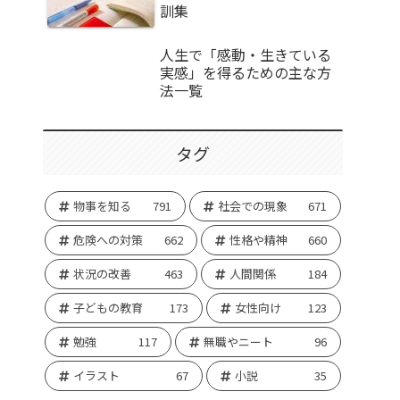
訓集
人生で「感動・生きている
実感」を得るための主な方
法一覧
タグ
物事を知る
791
社会での現象
671
危険への対策
662
性格や精神
660
状況の改善
463
人間関係
184
子どもの教育
173
女性向け
123
勉強
117
無職やニート
96
イラスト
67
小説
35