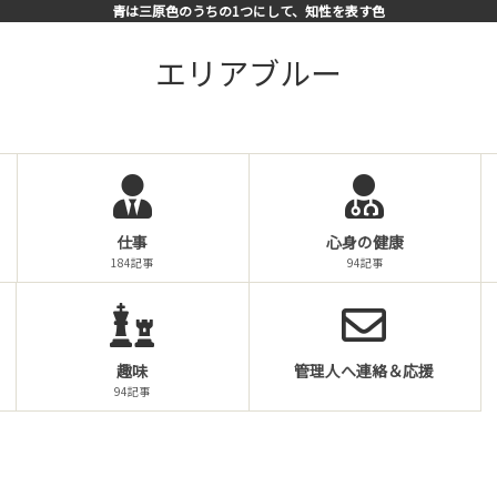
青は三原色のうちの1つにして、知性を表す色
エリアブルー
仕事
心身の健康
184記事
94記事
趣味
管理人へ連絡＆応援
94記事