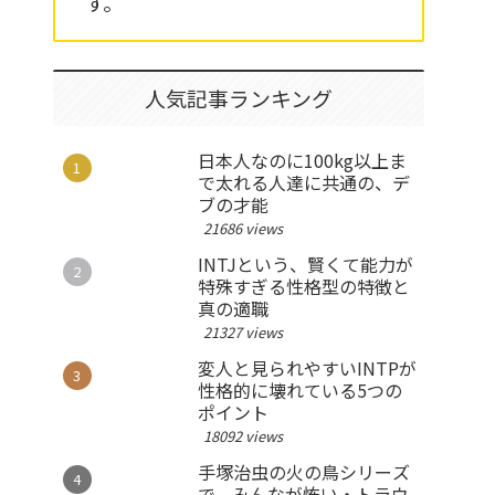
す。
人気記事ランキング
日本人なのに100kg以上ま
で太れる人達に共通の、デ
ブの才能
21686 views
INTJという、賢くて能力が
特殊すぎる性格型の特徴と
真の適職
21327 views
変人と見られやすいINTPが
性格的に壊れている5つの
ポイント
18092 views
手塚治虫の火の鳥シリーズ
で、みんなが怖い・トラウ