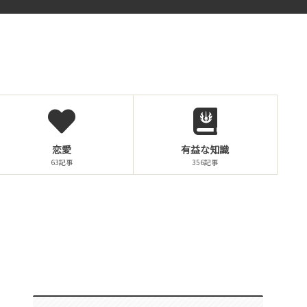
恋愛
有益な知識
63記事
356記事