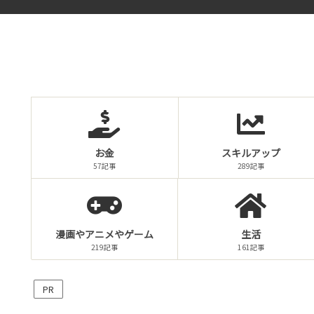
お金
スキルアップ
57記事
289記事
漫画やアニメやゲーム
生活
219記事
161記事
PR