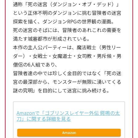
通称「死の迷宮（ダンジョン・オブ・デッド）」
という正体不明のダンジョンに挑む冒険者の迷宮
探索を描く、ダンジョンRPGの世界観の漫画。
死の迷宮のそばには、冒険者のあれこれの需要を
満たす城塞都市が形成されている。
本作の主人公パーティーは、魔法戦士（男性リー
ダー）・女戦士・女魔道士・女司教・男斥候・男
僧侶の6人組であり、
冒険者達の中では珍しく金目的ではなく「死の迷
宮の最深部から、モンスターが無限に湧いてくる
謎の究明」を目的にして迷宮に挑み続ける。
Amazonで「ゴブリンスレイヤー外伝 鍔鳴の太
刀」に関する詳細を見る
Amazon