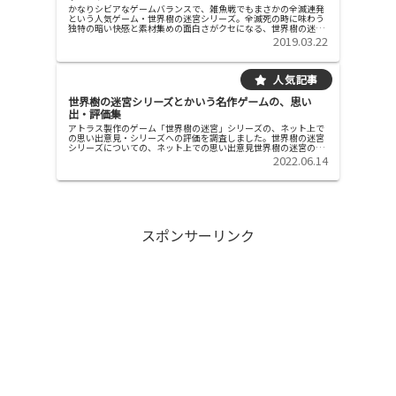
かなりシビアなゲームバランスで、雑魚戦でもまさかの全滅連発
という人気ゲーム・世界樹の迷宮シリーズ。全滅死の時に味わう
独特の暗い快感と素材集めの面白さがクセになる、世界樹の迷宮
シリーズの紹介です。世界樹の迷宮シリーズの特徴と魅力特徴 雑
2019.03.22
魚敵・...
世界樹の迷宮シリーズとかいう名作ゲームの、思い
出・評価集
アトラス製作のゲーム「世界樹の迷宮」シリーズの、ネット上で
の思い出意見・シリーズへの評価を調査しました。世界樹の迷宮
シリーズについての、ネット上での思い出意見世界樹の迷宮の最
序盤の、レベル10未満あたりまでの段階がガチでキツい。雑魚戦
2022.06.14
でキャ...
スポンサーリンク