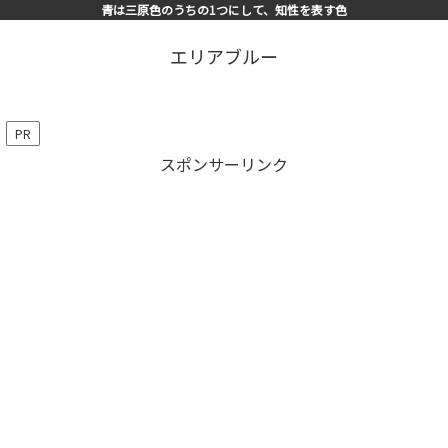
青は三原色のうちの1つにして、知性を表す色
エリアブルー
PR
スポンサーリンク