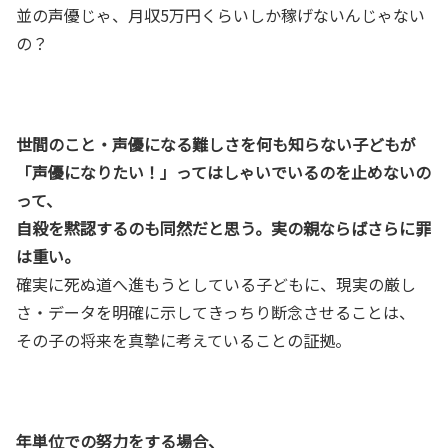
並の声優じゃ、月収5万円くらいしか稼げないんじゃない
の？
世間のこと・声優になる難しさを何も知らない子どもが
「声優になりたい！」ってはしゃいでいるのを止めないの
って、
自殺を黙認するのも同然だと思う。実の親ならばさらに罪
は重い。
確実に死ぬ道へ進もうとしている子どもに、現実の厳し
さ・データを明確に示してきっちり断念させることは、
その子の将来を真摯に考えていることの証拠。
年単位での努力をする場合、