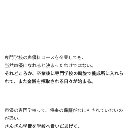
専門学校の声優科コースを卒業しても、
当然声優になれると決まったわけではない。
それどころか、卒業後に専門学校の斡旋で養成所に入れら
れて、また金銭を搾取される日々が始まる。
声優の専門学校って、将来の保証がなにもされていないの
が恐い。
さんざん学費を学校へ貢いだあげく、