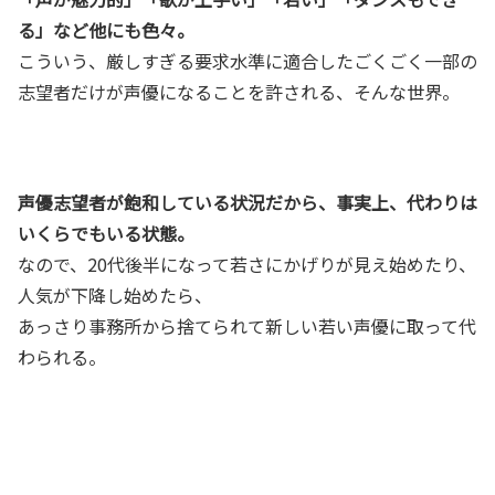
る」など他にも色々。
こういう、厳しすぎる要求水準に適合したごくごく一部の
志望者だけが声優になることを許される、そんな世界。
声優志望者が飽和している状況だから、事実上、代わりは
いくらでもいる状態。
なので、20代後半になって若さにかげりが見え始めたり、
人気が下降し始めたら、
あっさり事務所から捨てられて新しい若い声優に取って代
わられる。