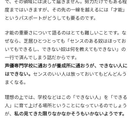
で、その領域には決して届きません。努力だけでもある程
度まではいきますが、その先の一線を越えるには「才能」
というパスポートがどうしても要るのです。
才能の重要さについて語るのはとても難しいことです。な
ぜなら、芝居ひとつとっても「センスのある奴はほってお
いてもできるし、できない奴は何を教えてもできない」の
一行で済んでしまう話だからです。
声優専門学校に通おうが養成所に通おうが、できない人に
はできない。
センスのいい人は放っておいてもどんどんう
まくなる。
理想の上では、学校などはこの「できない人」を「できる
人」に育て上げる場所ということになっているのでしょう
が、
私の見てきた限りなかなかそうもいかないようです。