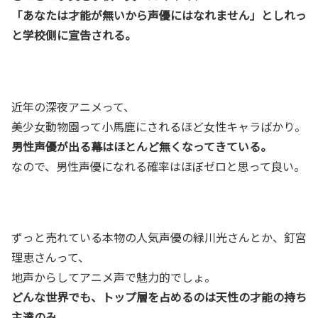
「あなたは才能が無いから声優にはなれません」としれっ
と学校側に宣告される。
近年の深夜アニメって、
美少女動物園って小馬鹿にされるほど女性キャラばかり。
男性声優が出る幕はほとんど無くなってきている。
なので、男性声優になれる確率はほぼゼロと思って良い。
ずっと売れている本物の人気声優の緑川光さんとか、釘宮
理恵さんって、
地声からしてアニメ声で魅力的でしょ。
どんな世界でも、トップ層を占めるのは天性の才能の持ち
主達のみ。