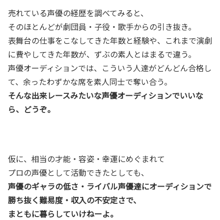
売れている声優の経歴を調べてみると、
そのほとんどが劇団員・子役・歌手からの引き抜き。
表舞台の仕事をこなしてきた年数と経験や、これまで演劇
に費やしてきた年数が、ずぶの素人とはまるで違う。
声優オーディションでは、こういう人達がどんどん合格し
て、余ったわずかな席を素人同士で奪い合う。
そんな出来レースみたいな声優オーディションでいいな
ら、どうぞ。
仮に、相当の才能・容姿・幸運にめぐまれて
プロの声優として活動できたとしても、
声優のギャラの低さ・ライバル声優達にオーディションで
勝ち抜く難易度・収入の不安定さで、
まともに暮らしていけねーよ。