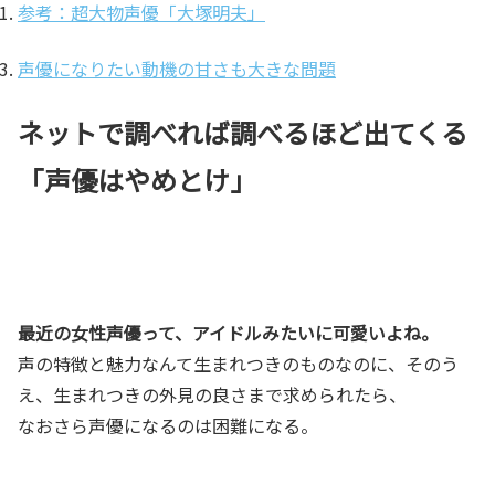
参考：超大物声優「大塚明夫」
声優になりたい動機の甘さも大きな問題
ネットで調べれば調べるほど出てくる
「声優はやめとけ」
最近の女性声優って、アイドルみたいに可愛いよね。
声の特徴と魅力なんて生まれつきのものなのに、そのう
え、生まれつきの外見の良さまで求められたら、
なおさら声優になるのは困難になる。