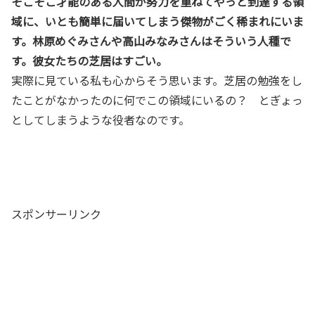
そこそこ才能のある人間が努力を重ねてやっと到達する領
域に、いとも簡単に届いてしまう傑物がごく稀まれにいま
す。林原めぐみさんや高山みなみさんはそういう人種で
す。彼女たちの芝居はすごい。
実際に見ている私も心からそう思います。芝居の勉強をし
たことがなかったのに何でこの領域にいるの？ とぎょっ
としてしまうような役者なのです。
スポンサーリンク