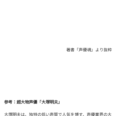
著書「声優魂」より抜粋
参考：超大物声優「大塚明夫」
大塚明夫は、独特の低い声質で人気を博す、声優業界の大