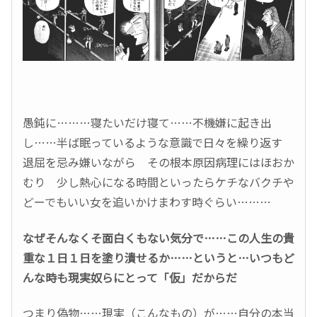
愚鈍に………寝たいだけ寝て……不機嫌に起き出
し……半ば眠っているような意識で日々を繰り返す
退屈を忌み嫌いながら その根本原因病理にはほおか
むり 少し熱心になる時間といったらケチなバクチや
どーでもいい女を追いかけまわす時ぐらい………
なぜそんなくそ面白くもない気分で……この人生の貴
重な１日１日を塗り潰せるか……というと…いつもど
んな時も現実奴らにとって「仮」だからだ
つまり偽物……現実（こんなもの）が……自分の本当