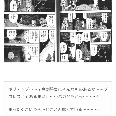
ギブアップ……？真剣勝負にそんなものあるか……プ
ロレスじゃあるまいし……バカどもがっ………！
まったくこいつら…とことん腐っている…………