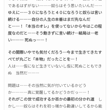
であるはずがない………奴らはそう思いたいんだ……
ゆえに……３０になろうと４０になろうと奴らは言い
続ける………自分の人生の本番はまだ先なんだ
と……！「本当のオレ」を使ってないから今はこの程
度なのだと……そう飽きずに言い続け…結局は…老
い……… 死ぬっ……！
その間際いやでも気付くだろう…今まで生きてきたす
べてが丸ごと「本物」だったことを…！
人は……仮になど生きていないし仮に死ぬこともでき
ぬ 当然だ………
問題は……その当然に気が付いているかどう
か…………真に覚醒してるかどうかだっ……！
それがこの世で成功するか否かの最初の分かれ道
し
かし……奴らはそれを初っ端から勘違いしてるから能