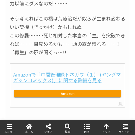
力以前にダメなのだ………
そう考えればこの橋は荒療治だが奴らが生まれ変わる
いい契機（きっかけ）かもしれぬ
この修羅………死と相対した本当の「生」を突破でき
れば………目覚めるかも……頭の霧が晴れる……！
「再生」の扉が開くっ…!!
Amazonで「中間管理録トネガワ（１） (ヤングマ
ガジンコミックス)」に関する詳細を見る
Amazon
メニュー
ホーム
シェア
検索
目次
トップ
サイドバー