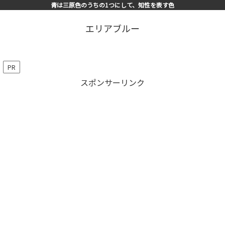
青は三原色のうちの1つにして、知性を表す色
エリアブルー
PR
スポンサーリンク