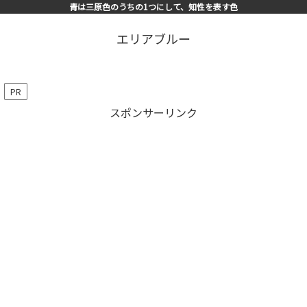
青は三原色のうちの1つにして、知性を表す色
エリアブルー
PR
スポンサーリンク