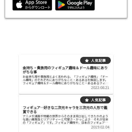
金持ち・貴族用のフィギュア趣味＆ドール趣味にあり
がちな事
お金持ち用や貴族用とよく言われる、「フィギュア趣味」「ドー
ル趣味」のそれぞれにありがちなこと・あるあるを解説します。
フィギュア趣味＆ドール趣味にありがちなこと・あるあるフィギ
ュア編フィギュアは・箱に丁寧に梱包されていて、封を解くのが
2022.08.21
けっこう...
フィギュア…好きな二次元キャラを三次元の人形で鑑
賞できる
アニメや漫画や特撮の世界からそのまま飛び出してきたかのよう
な高い再現性とリアリティーと可愛さ・かっこよさ…それが日本
の「フィギュア」です。フィギュア趣味や、日本のフィギュア業
界事情について調査したので、分かったことを報告します。フィ
2019.02.04
ギュア趣...