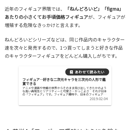
近年のフィギュア界隈では、
「ねんどろいど」「figma」
あたりの小さくてお手頃価格フィギュア
が、フィギュアが
増殖する危険なきっかけと言えます。
ねんどろいどシリーズなどは、同じ作品内のキャラクター
達を次々と発売するので、1つ買ってしまうと好きな作品
のキャラクターフィギュアをどんどん購入しがちです。
フィギュア…好きな二次元キャラを三次元の人形で鑑
賞できる
アニメや漫画や特撮の世界からそのまま飛び出してきたかのよう
な高い再現性とリアリティーと可愛さ・かっこよさ…それが日本
の「フィギュア」です。フィギュア趣味や、日本のフィギュア業
界事情について調査したので、分かったことを報告します。フィ
2019.02.04
ギュア趣...