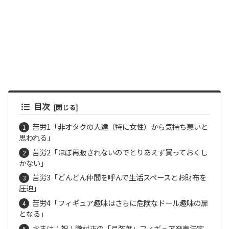
目次
苦労1「非オタクの人達（特に女性）から気持ち悪いと
思われる」
苦労2「ほぼ再販されないのでとりあえず買っておくし
かない」
苦労3「どんどん仲間を呼んで生活スペースとお財布を
圧迫」
苦労4「フィギュア趣味はさらに危険なドール趣味の扉
となる」
おまけ：祝！朧村正の「弓弦葉」フィギュア発売決定