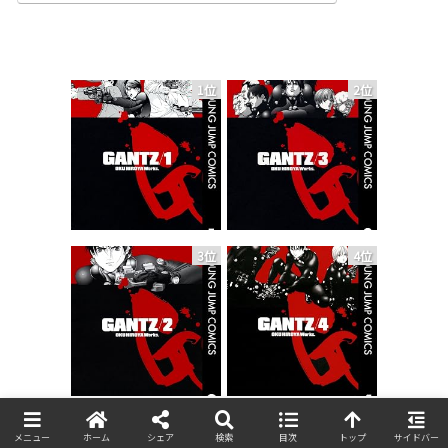
1位
2位
3位
4位
5位
6位
メニュー
ホーム
シェア
検索
目次
トップ
サイドバー