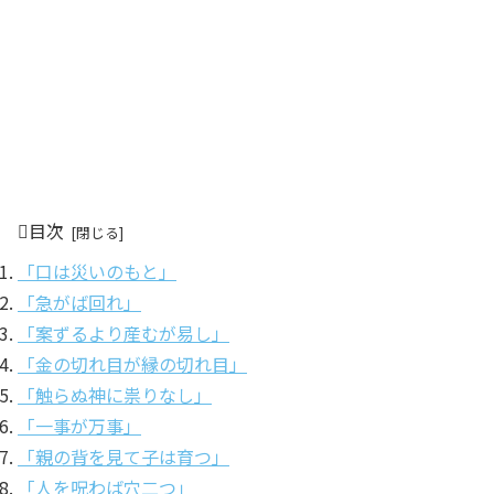
目次
「口は災いのもと」
「急がば回れ」
「案ずるより産むが易し」
「金の切れ目が縁の切れ目」
「触らぬ神に祟りなし」
「一事が万事」
「親の背を見て子は育つ」
「人を呪わば穴二つ」