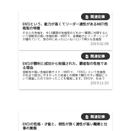
ENTJという、能力が高くてリーダー適性があるMBTI性
格型の特徴
その人の性格を、全16種類の性格型のどれか一種類に分類すると
いう信頼性の高い性格診断・MBTIで、各種能力とリーダーシップ
が優れていて、世の中にめったにいないという稀少な性格型
「ENTJ」の特徴について調査したので、分かったことを報告しま
2019.02.09
す...
ENTJが勝利と成功から祝福された、覇者型の性格であ
る理由
信頼性が高い性格診断テスト・MBTIで、「ENTJ」という性格型
が社会で成功しやすかったり他者との競争で勝ちやすい理由につ
いて調査したので分かったことを報告します。ENTJが、社会で成
功したり集団のリーダーになる仕組み「ENTJ型が、社会で...
2019.12.20
ENTJの性格・才能と、相性が良く適性が高い職業と仕
事の業務