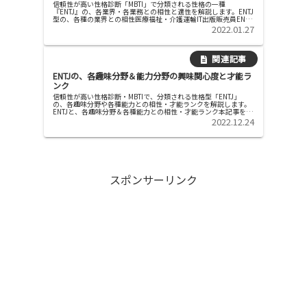
信頼性が高い性格診断「MBTI」で分類される性格の一種
『ENTJ』の、各業界・各業務との相性と適性を解説します。ENTJ
型の、各種の業界との相性医療福祉・介護運輸IT出版販売員ENTJ
型との相性〇××〇〇×◎・〇・△・×のそれぞれの適性の程...
2022.01.27
ENTJの、各趣味分野＆能力分野の興味関心度と才能ラ
ンク
信頼性が高い性格診断・MBTIで、分類される性格型「ENTJ」
の、各趣味分野や各種能力との相性・才能ランクを解説します。
ENTJと、各趣味分野＆各種能力との相性・才能ランク本記事を参
考にして、「興味・執着がある分野・無い分野」「才能がある
2022.12.24
分...
スポンサーリンク