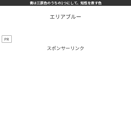
青は三原色のうちの1つにして、知性を表す色
エリアブルー
PR
スポンサーリンク