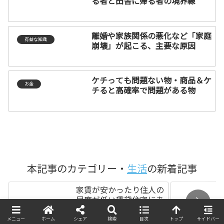
る者と田舎に帰る者の境界線
離婚や家族関係の悪化など「家庭
有益な知識
崩壊」が起こる、主要な原因
ケチっても問題ない物・商品＆ケ
お金
チると高確率で問題がある物
本記事のカテゴリー・
生活
の新着記事
家賃が安かったり住人の
民度が低い賃貸住宅にあ
りがちなこと
メニュー
ホーム
シェア
検索
目次
トップ
サイドバー