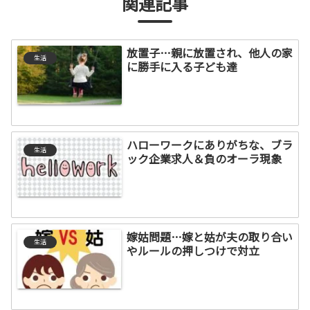
関連記事
放置子…親に放置され、他人の家
生活
に勝手に入る子ども達
ハローワークにありがちな、ブラ
生活
ック企業求人＆負のオーラ現象
嫁姑問題…嫁と姑が夫の取り合い
生活
やルールの押しつけで対立