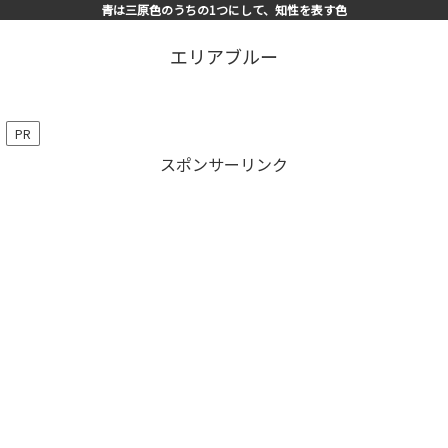
青は三原色のうちの1つにして、知性を表す色
エリアブルー
PR
スポンサーリンク