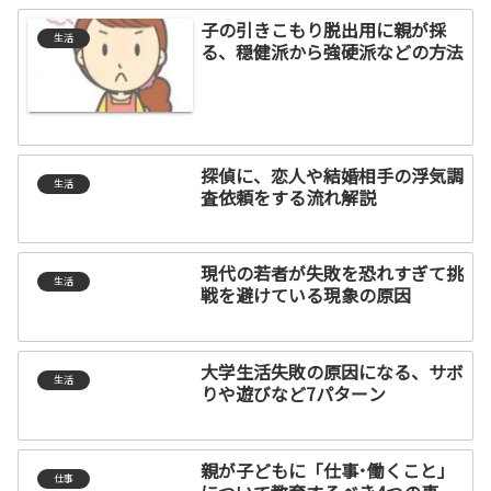
子の引きこもり脱出用に親が採
生活
る、穏健派から強硬派などの方法
探偵に、恋人や結婚相手の浮気調
生活
査依頼をする流れ解説
現代の若者が失敗を恐れすぎて挑
生活
戦を避けている現象の原因
大学生活失敗の原因になる、サボ
生活
りや遊びなど7パターン
親が子どもに「仕事･働くこと」
仕事