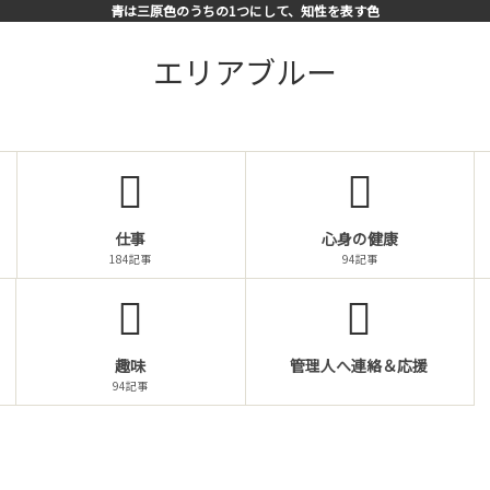
青は三原色のうちの1つにして、知性を表す色
エリアブルー
仕事
心身の健康
184記事
94記事
趣味
管理人へ連絡＆応援
94記事