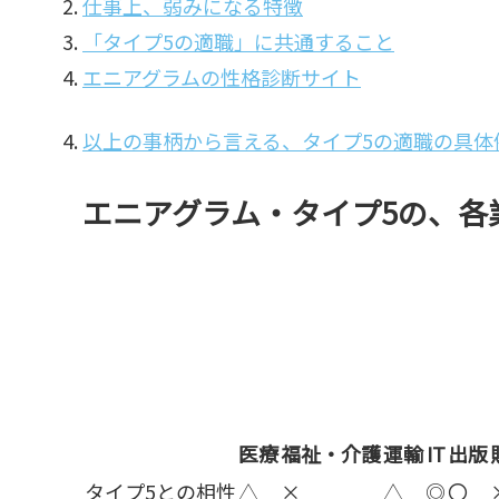
仕事上、弱みになる特徴
「タイプ5の適職」に共通すること
エニアグラムの性格診断サイト
以上の事柄から言える、タイプ5の適職の具体
エニアグラム・タイプ5の、各
医療
福祉・介護
運輸
IT
出版
タイプ5との相性
△
×
△
◎
〇