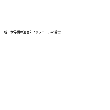
新・世界樹の迷宮2 ファフニールの騎士