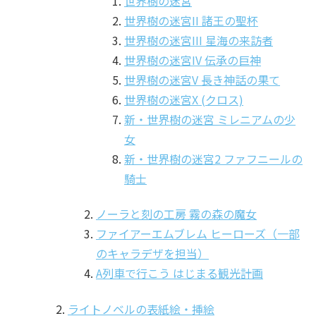
世界樹の迷宮
世界樹の迷宮II 諸王の聖杯
世界樹の迷宮III 星海の来訪者
世界樹の迷宮IV 伝承の巨神
世界樹の迷宮V 長き神話の果て
世界樹の迷宮X (クロス)
新・世界樹の迷宮 ミレニアムの少
女
新・世界樹の迷宮2 ファフニールの
騎士
ノーラと刻の工房 霧の森の魔女
ファイアーエムブレム ヒーローズ（一部
のキャラデザを担当）
A列車で行こう はじまる観光計画
ライトノベルの表紙絵・挿絵