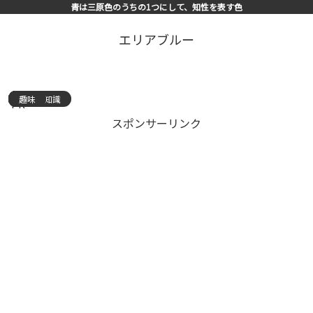
青は三原色のうちの1つにして、知性を表す色
エリアブルー
趣味
趣味
趣味
趣味
趣味
趣味
趣味
趣味
趣味
趣味
趣味
趣味
有益な知識
趣味
趣味
PR
スポンサーリンク