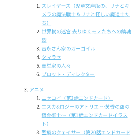
スレイヤーズ（児童文庫版の、リナとキ
メラの魔法戦士＆リナと怪しい魔道士た
ち）
世界樹の迷宮 去りゆくモノたちへの鎮魂
歌
吉永さん家のガーゴイル
タマラセ
蘭堂家の人々
プロット・ディレクター
アニメ
ニセコイ（第3話エンドカード）
エスカ&ロジーのアトリエ 〜黄昏の空の
錬金術士〜（第1話エンドカードイラス
ト）
聖痕のクェイサー（第20話エンドカード