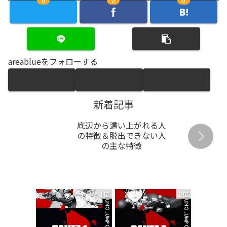
0
0
0
areablueをフォローする
新着記事
底辺から這い上がれる人
の特徴＆脱出できない人
の主な特徴
1位
2位