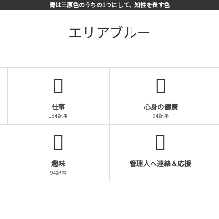
青は三原色のうちの1つにして、知性を表す色
エリアブルー
仕事
心身の健康
184記事
94記事
趣味
管理人へ連絡＆応援
94記事