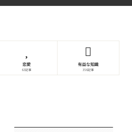
恋愛
有益な知識
63記事
356記事