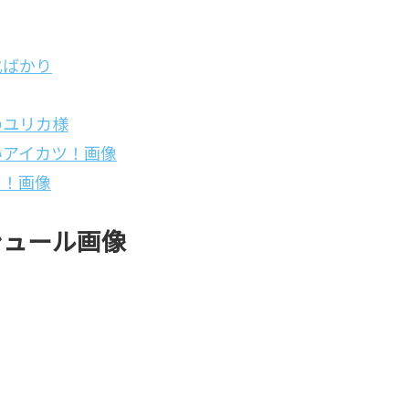
化ばかり
のユリカ様
いアイカツ！画像
ツ！画像
シュール画像