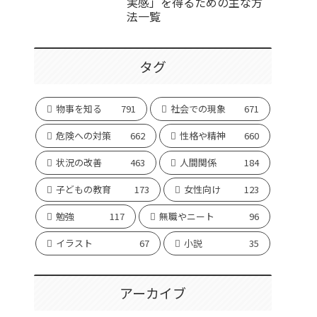
実感」を得るための主な方
法一覧
タグ
物事を知る
791
社会での現象
671
危険への対策
662
性格や精神
660
状況の改善
463
人間関係
184
子どもの教育
173
女性向け
123
勉強
117
無職やニート
96
イラスト
67
小説
35
アーカイブ