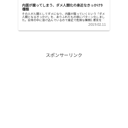
内面が腐ってしまう、ダメ人間化の身近なきっかけ9
種類
その人が人間としてダメになり、内面が腐っていくという「ダメ
人間となるきっかけ」を、ありふれたもの順にパターン化しまし
た。日常の中に溶け込んでいるので身近で危険な種類1.悪友をも
ってしまって悪い道へと引っ張り込まれる大事な学業をサボる、
2019.02.11
友達づ...
スポンサーリンク