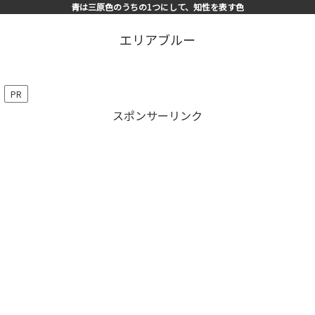
青は三原色のうちの1つにして、知性を表す色
エリアブルー
PR
スポンサーリンク