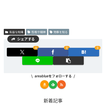
有益な知識
性格や精神
物事を知る
シェアする
0
0
0
areablueをフォローする
新着記事