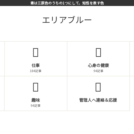
青は三原色のうちの1つにして、知性を表す色
エリアブルー
仕事
心身の健康
184記事
94記事
趣味
管理人へ連絡＆応援
94記事