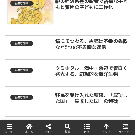
親の経済格差の影響で裕福な子ど
有益な知識
もと貧困の子どもに二極化
猫にまつわる、黒猫は不幸の象徴
有益な知識
など5つの不思議な迷信
ウミホタル…海中・浜辺で青白く
有益な知識
発光する、幻想的な海洋生物
移民を受け入れた結果、「成功し
有益な知識
た国」「失敗した国」の特徴
アメリカの社会に存在する、資産
有益な知識
や医療や人種など5つの格差
メニュー
ホーム
シェア
検索
目次
トップ
サイドバー