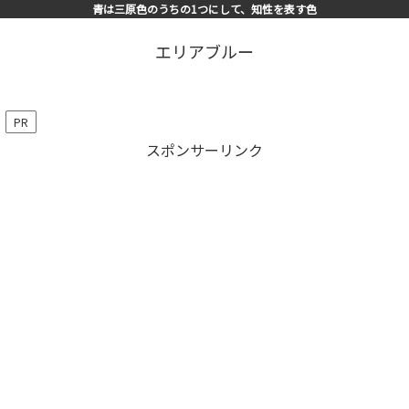
青は三原色のうちの1つにして、知性を表す色
エリアブルー
PR
スポンサーリンク