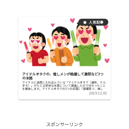
アイドルオタクの、推しメンが結婚して激怒など3つ
の末路
アイドルに過度に入れ込んでいる「アイドルオタク（通称、ドル
オタ）」がたどる悲惨な末路について調査したので分かったこと
を報告します。アイドルオタクの3つの末路1「高確率で、推しの
アイドルの熱愛発覚・結婚といった悲劇的結末を迎える」推しの
2019.12.02
アイド...
スポンサーリンク