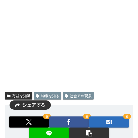
有益な知識
物事を知る
社会での現象
シェアする
0
0
0