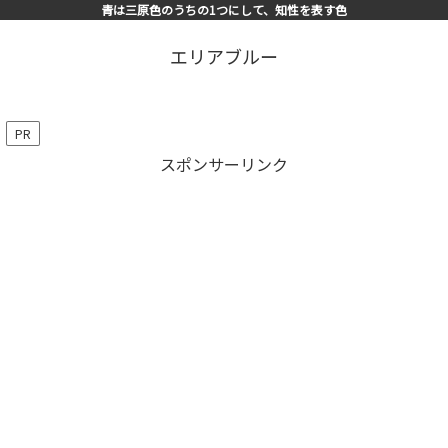
青は三原色のうちの1つにして、知性を表す色
エリアブルー
PR
スポンサーリンク