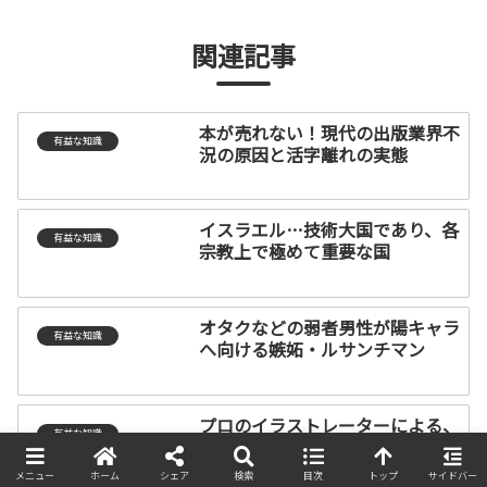
関連記事
本が売れない！現代の出版業界不
有益な知識
況の原因と活字離れの実態
イスラエル…技術大国であり、各
有益な知識
宗教上で極めて重要な国
オタクなどの弱者男性が陽キャラ
有益な知識
へ向ける嫉妬・ルサンチマン
プロのイラストレーターによる、
有益な知識
イラストができるまでの流れ
メニュー
ホーム
シェア
検索
目次
トップ
サイドバー