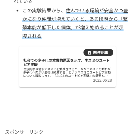
れている
この実験結果から、
住んでいる環境が安全かつ豊
かになり仲間が増えていくと、ある段階から「繁
殖本能が低下した個体」が増え始めることが示
唆される
社会での少子化の本質的原因を示す、ネズミのユート
ピア実験
理想的な環境下でネズミを繁殖させると、やがてネズミの群れが
少子化へ向かい最後は絶滅する、というネズミのユートピア実験
について解説します。『ネズミのユートピア実験』の概要と、実
験結果本実験の、前提となる実験環境ネズミの「生存」「繁殖」
2022.06.28
に必要な...
スポンサーリンク