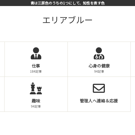
青は三原色のうちの1つにして、知性を表す色
エリアブルー
仕事
心身の健康
184記事
94記事
趣味
管理人へ連絡＆応援
94記事