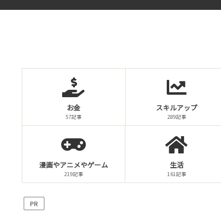
お金
スキルアップ
57記事
289記事
漫画やアニメやゲーム
生活
219記事
161記事
PR