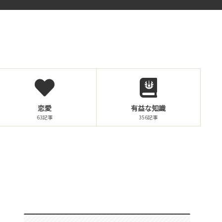
恋愛
有益な知識
63記事
356記事