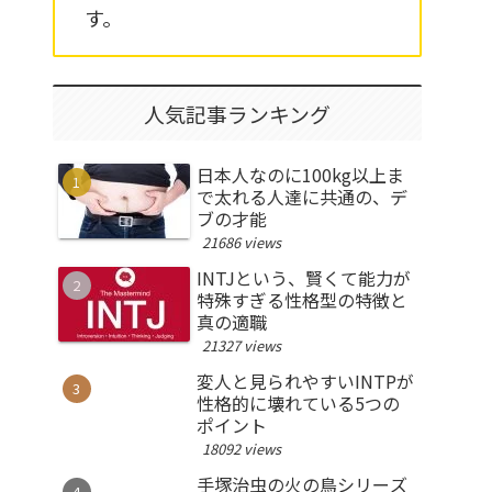
す。
人気記事ランキング
日本人なのに100kg以上ま
で太れる人達に共通の、デ
ブの才能
21686 views
INTJという、賢くて能力が
特殊すぎる性格型の特徴と
真の適職
21327 views
変人と見られやすいINTPが
性格的に壊れている5つの
ポイント
18092 views
手塚治虫の火の鳥シリーズ