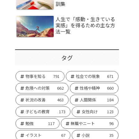
訓集
人生で「感動・生きている
実感」を得るための主な方
法一覧
タグ
物事を知る
791
社会での現象
671
危険への対策
662
性格や精神
660
状況の改善
463
人間関係
184
子どもの教育
173
女性向け
123
勉強
117
無職やニート
96
イラスト
67
小説
35