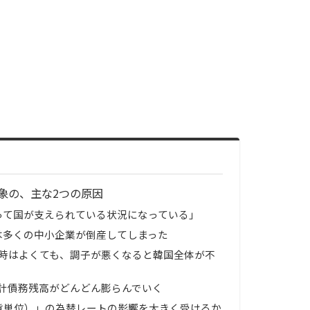
象の、主な2つの原因
って国が支えられている状況になっている」
は多くの中小企業が倒産してしまった
時はよくても、調子が悪くなると韓国全体が不
計債務残高がどんどん膨らんでいく
貨単位）」の為替レートの影響を大きく受けるか