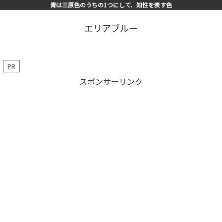
青は三原色のうちの1つにして、知性を表す色
エリアブルー
PR
スポンサーリンク